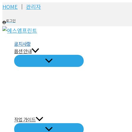
콘
HOME
│
관리자
텐
로그인
츠
로
건
공지사항
너
옵션 안내
뛰
기
작업 가이드