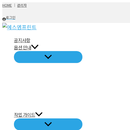
콘
HOME
│
관리자
텐
로그인
츠
로
건
공지사항
옵션 안내
너
뛰
기
작업 가이드