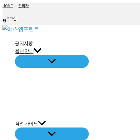
콘
HOME
│
관리자
텐
로그인
츠
로
건
공지사항
옵션 안내
너
뛰
기
작업 가이드