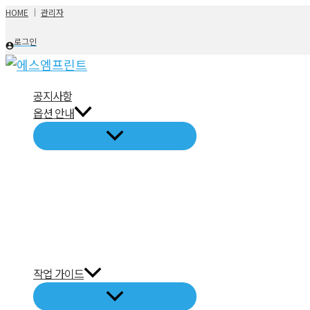
콘
HOME
│
관리자
텐
로그인
츠
로
건
공지사항
옵션 안내
너
뛰
기
작업 가이드