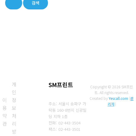
상
개
SM프린트
Copyright © 2026 SM프린
인
트. All rights reserved.
Created by
Yescall.com
[
관
이
정
주소: 서울시 송파구 가
리자
]
용
보
락동 160-8번지 신광빌
약
처
딩 지하 1층
관
리
전화: 02-443-3504
팩스: 02-443-3501
방